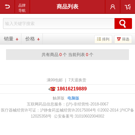
用户中心
购物车
品牌
商品列表
导航
销量
价格
排列
筛选
共有商品
0
个 当前列表
0
个
满99包邮 | 7天退换货
18616219889
触屏版
电脑版
互联网药品信息服务：(沪)-非经营性-2018-0067
医疗器械经营许可证：沪静食药监械经营许20175004号
©2002-2014 沪ICP备
12025358号 公安备案号:31010602004002