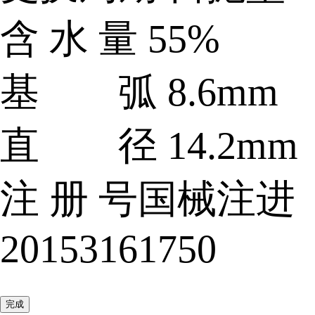
含 水 量
55%
基 弧
8.6mm
直 径
14.2mm
注 册 号
国械注进
20153161750
完成